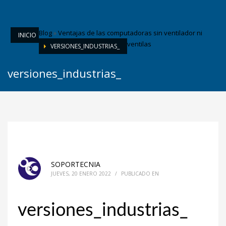
Blog
»
Ventajas de las computadoras sin ventilador ni
INICIO
ventilas
VERSIONES_INDUSTRIAS_
versiones_industrias_
SOPORTECNIA
JUEVES, 20 ENERO 2022
/
PUBLICADO EN
versiones_industrias_